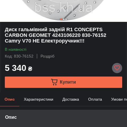
Диск гальмівний задній R1 CONCEPTS
CARBON GEOMET 4243106220 830-76152
Camry V70 НЕ Електроручник!!!
В наявності
Код: 830-76152
Роздріб
5 340
₴
Купити
Опис
Характеристики
Доставка
Оплата
Умови п
Опис