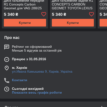
Диск гальмівний передній
Диск гальмівний задній R1
Диск
R1 Concepts Carbon
CONCEPTS CARBON
CON
Geomet для VAG 288/25
GEOMET TOYOTA LEXUS
GEO
830-74028 5Q0615301H
RX 350 II
5 340
5 340
5 3
₴
₴
Купити
Купити
Про нас
Рейтинг не сформований
Менше 5 відгуків за останній рік
Працює з 31.05.2016
м. Харків
ул.Ивана Камышева 9, Харків, Україна
Контакти
Сьогодні вихідний
Показати весь графік роботи