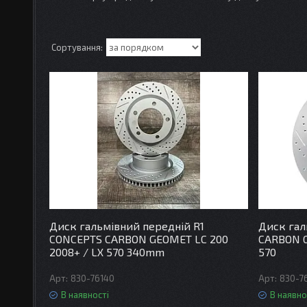
Диск гальмівний передній R1
Диск гал
CONCEPTS CARBON GEOMET LC 200
CARBON G
2008+ / LX 570 340mm
570
830-76140
830-7
В наявності
В наявно