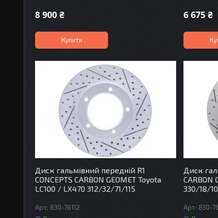
8 900 ₴
6 675 ₴
Купити
Ку
Диск гальмівний передній R1
Диск гал
CONCEPTS CARBON GEOMET Toyota
CARBON G
LC100 / LX470 312/32/71/115
330/18/10
830-76112
830-7