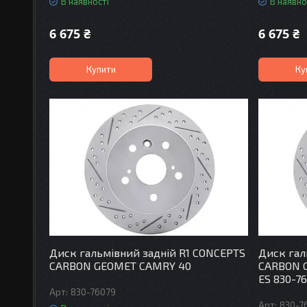
В наявності
В наявно
6 675 ₴
6 675 ₴
Купити
Ку
Диск гальмівний задній R1 CONCEPTS
Диск гал
CARBON GEOMET CAMRY 40
CARBON G
ES 830-7
830-76079
830-7