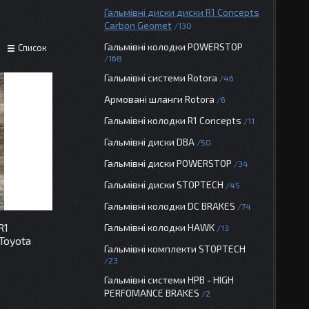
Гальмівні диски диски R1 Concepts
Carbon Geomet
130
Гальмівні колодки POWERSTOP
Список
168
Гальмівні системи Rotora
46
Армовані шланги Rotora
6
Гальмівні колодки R1 Concepts
11
Гальмівні диски DBA
50
Гальмівні диски POWERSTOP
34
Гальмівні диски STOPTECH
45
Гальмівні колодки DC BRAKES
74
R1
Гальмівні колодки HAWK
13
Toyota
Гальмівні комплекти STOPTECH
23
Гальмівні системи HPB - HIGH
PERFOMANCE BRAKES
2