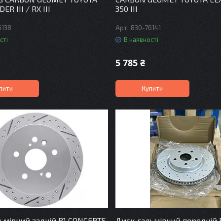
R III / RX III
350 III
6138
830-76141
сті
В наявності
5 785 ₴
пити
Купити
ьмівний задній R1 CONCEPTS
Диск гальмівний передній 