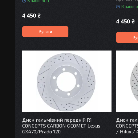
В наявності
В наявно
4 450 ₴
4 450 ₴
Купити
Ку
Диск гальмівний передній R1
Диск гал
CONCEPTS CARBON GEOMET Lexus
CONCEPTS
GX470/Prado 120
/ Hilux /