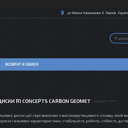
ул.Ивана Камышева 9, Харків, Украї
ВОЗВРАТ И ОБМЕН
ДИСКИ R1 CONCEPTS CARBON GEOMET
ьмівні диски цієї серії виконані з високовуглецевого сплаву, який в
расні гальмівні характеристики, стабільність роботи, стійкість до п