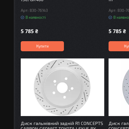
830-76143
830-7
В наявності
В наявно
5 785 ₴
5 785 ₴
Купити
Ку
Диск гальмівний задній R1 CONCEPTS
Диск гал
CARBON GEOMET TOYOTA LEXUS RX
CONCEPT