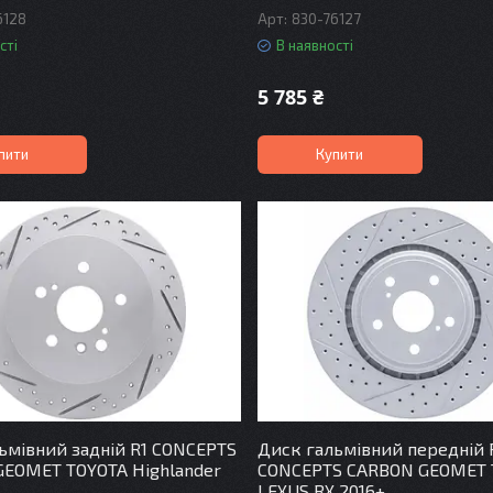
6128
830-76127
сті
В наявності
5 785 ₴
пити
Купити
ьмівний задній R1 CONCEPTS
Диск гальмівний передній 
EOMET TOYOTA Highlander
CONCEPTS CARBON GEOMET 
LEXUS RX 2016+