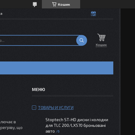
Кошик
на
Кошик
ТОВАРЫ И УСЛУГИ
Stoptech ST-HD диски і колодки
ключає в
для TLC 200/LX570 броньовані
ерегріву, що
авто
6