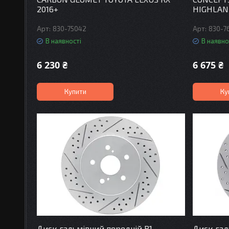
2016+
HIGHLANDE
830-75042
830-7
В наявності
В наявно
6 230 ₴
6 675 ₴
Купити
Ку
Диск гальмівний передній R1
Диск гал