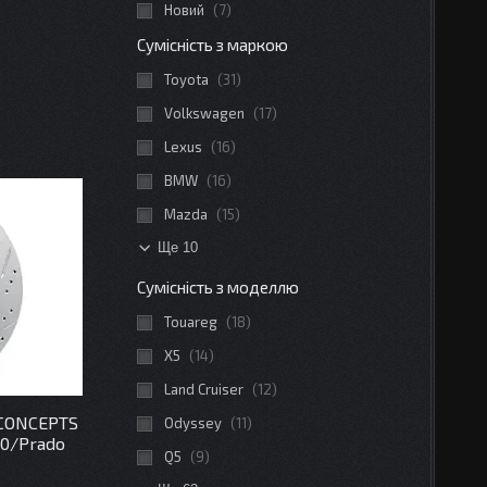
Новий
7
Сумісність з маркою
Toyota
31
Volkswagen
17
Lexus
16
BMW
16
Mazda
15
Ще 10
Сумісність з моделлю
Touareg
18
X5
14
Land Cruiser
12
 CONCEPTS
Odyssey
11
0/Prado
Q5
9