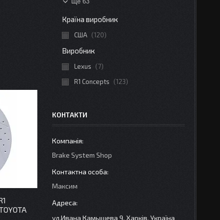
Ще 63
Країна виробник
США
120
Виробник
Lexus
7
R1 Concepts
123
КОНТАКТИ
Brake System Shop
Максим
R1
TOYOTA
ул.Ивана Камышева 9, Харків, Україна