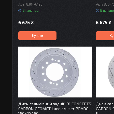
830-76126
830-7
В наявності
В наявно
6 675 ₴
6 675 ₴
Купити
Ку
Диск гальмівний задній R1 CONCEPTS
Диск гал
CARBON GEOMET Land cruiser PRADO
CARBON G
150/GX460
III