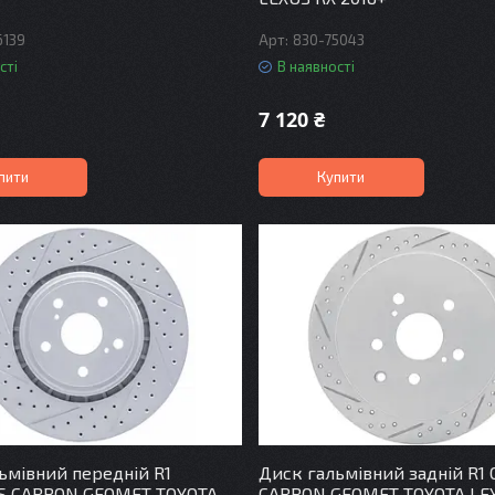
6139
830-75043
сті
В наявності
7 120 ₴
пити
Купити
ьмівний передній R1
Диск гальмівний задній R1
S CARBON GEOMET TOYOTA
CARBON GEOMET TOYOTA LE