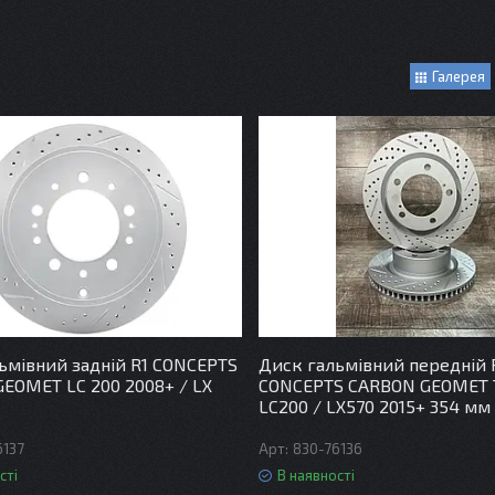
Галерея
ьмівний задній R1 CONCEPTS
Диск гальмівний передній 
EOMET LC 200 2008+ / LX
CONCEPTS CARBON GEOMET 
LC200 / LX570 2015+ 354 мм
6137
830-76136
сті
В наявності