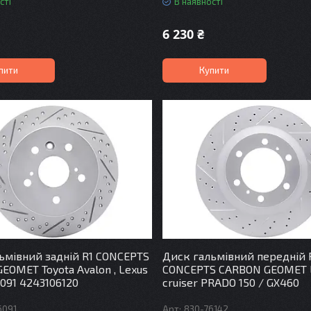
сті
В наявності
6 230 ₴
пити
Купити
ьмівний задній R1 CONCEPTS
Диск гальмівний передній 
EOMET Toyota Avalon , Lexus
CONCEPTS CARBON GEOMET 
6091 4243106120
cruiser PRADO 150 / GX460
6091
830-76142