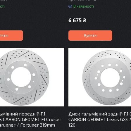
сті
В наявності
6 675 ₴
пити
Купити
ьмівний передній R1
Диск гальмівний задній R1
 CARBON GEOMET FJ Cruiser
CARBON GEOMET Lexus GX47
 4runner / Fortuner 319mm
120