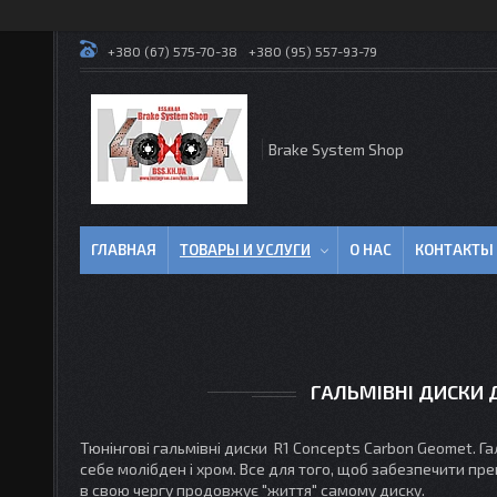
+380 (67) 575-70-38
+380 (95) 557-93-79
Brake System Shop
ГЛАВНАЯ
ТОВАРЫ И УСЛУГИ
О НАС
КОНТАКТЫ
ГАЛЬМІВНІ ДИСКИ 
Тюнінгові гальмівні диски R1 Concepts Carbon Geomet. Гал
себе молібден і хром. Все для того, щоб забезпечити прек
в свою чергу продовжує "життя" самому диску.