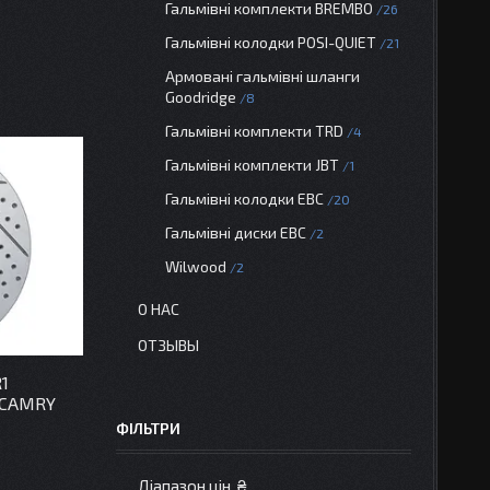
Гальмівні комплекти BREMBO
26
Гальмівні колодки POSI-QUIET
21
Армовані гальмівні шланги
Goodridge
8
Гальмівні комплекти TRD
4
Гальмівні комплекти JBT
1
Гальмівні колодки EBC
20
Гальмівні диски EBC
2
Wilwood
2
О НАС
ОТЗЫВЫ
1
 CAMRY
ФІЛЬТРИ
Діапазон цін, ₴