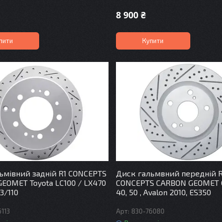
8 900 ₴
пити
Купити
ьмівний задній R1 CONCEPTS
Диск гальмвний передній R
EOMET Toyota LC100 / LX470
CONCEPTS CARBON GEOMET
3/110
40, 50 , Avalon 2010, ES350
6113
830-76080