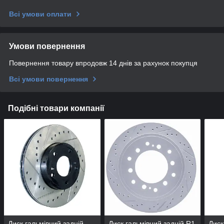
Всі умови оплати
Умови повернення
Повернення товару впродовж 14 днів за рахунок покупця
Всі умови повернення
Подібні товари компанії
Диск гальмівний задній
Диск гальмівний задній R1
Диск