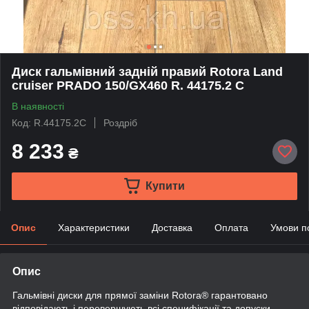
Диск гальмівний задній правий Rotora Land
cruiser PRADO 150/GX460 R. 44175.2 C
В наявності
Код: R.44175.2C
Роздріб
8 233
₴
Купити
Опис
Характеристики
Доставка
Оплата
Умови п
Опис
Гальмівні диски для прямої заміни Rotora® гарантовано
відповідають і перевершують всі специфікації та допуски