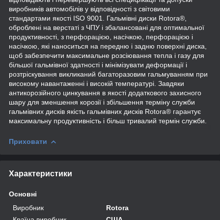
виробників автомобілів у відповідності з світовими
стандартами якості ISO 9001. Гальмівні диски Rotora®,
оброблені на верстаті з ЧПУ і збалансовані для оптимальної
продуктивності, з перфорацією, насічкою, перфорацією і
насічкою, які наноситься на передню і задню поверхні диска,
щоб забезпечити максимальне розсіювання тепла і газу для
більшої гальмівної здатності і мінімізувати деформації і
розтріскування викликаний багаторазовим гальмуванням при
високому навантаженні і високій температурі. Завдяки
антикорозійного цинкування в якості додаткового захисного
шару для зменшення корозії і збільшення терміну служби
гальмівних дисків якість гальмівних дисків Rotora® гарантує
максимальну продуктивність і більш тривалий термін служби.
Приховати
Характеристики
Основні
Виробник
Rotora
Країна виробник
США