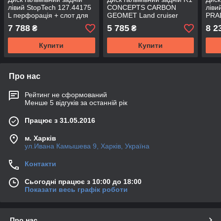
лівий StopTech 127.44175
CONCEPTS CARBON
ліви
L перфорація + слот для
GEOMET Land cruiser
PRA
Land Cruiser PRADO 150
PRADO 150/GX460
4417
7 788
5 785
8 2
₴
₴
Купити
Купити
Про нас
Рейтинг не сформований
Менше 5 відгуків за останній рік
Працює з 31.05.2016
м. Харків
ул.Ивана Камышева 9, Харків, Україна
Контакти
Сьогодні працює з 10:00 до 18:00
Показати весь графік роботи
Про нас