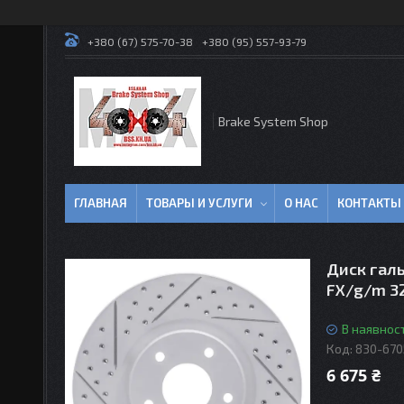
+380 (67) 575-70-38
+380 (95) 557-93-79
Brake System Shop
ГЛАВНАЯ
ТОВАРЫ И УСЛУГИ
О НАС
КОНТАКТЫ
Диск галь
FX/g/m 3
В наявност
Код:
830-670
6 675 ₴