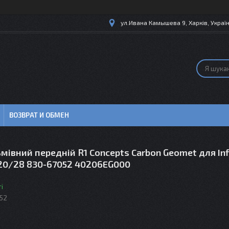
ул.Ивана Камышева 9, Харків, Украї
ВОЗВРАТ И ОБМЕН
мівний передній R1 Concepts Carbon Geomet для Infi
20/28 830-67052 40206EG000
і
52