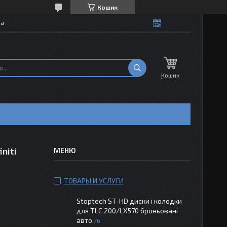
Кошик
на
Кошик
niti
ТОВАРЫ И УСЛУГИ
Stoptech ST-HD диски і колодки
для TLC 200/LX570 броньовані
авто
6