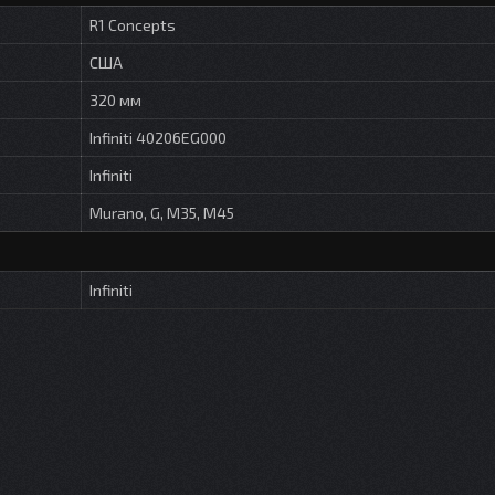
R1 Concepts
США
320 мм
Infiniti 40206EG000
Infiniti
Murano, G, M35, M45
Infiniti