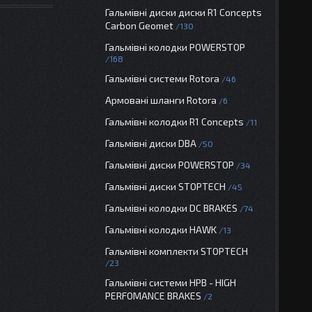
Гальмівні диски диски R1 Concepts
Carbon Geomet
130
Гальмівні колодки POWERSTOP
168
Гальмівні системи Rotora
46
Армовані шланги Rotora
6
Гальмівні колодки R1 Concepts
11
Гальмівні диски DBA
50
Гальмівні диски POWERSTOP
34
Гальмівні диски STOPTECH
45
Гальмівні колодки DC BRAKES
74
Гальмівні колодки HAWK
13
Гальмівні комплекти STOPTECH
23
Гальмівні системи HPB - HIGH
PERFOMANCE BRAKES
2