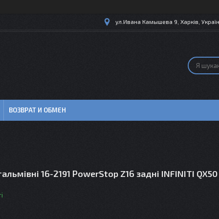
ул.Ивана Камышева 9, Харків, Украї
ВОЗВРАТ И ОБМЕН
альмівні 16-2191 PowerStop Z16 задні INFINITI QX50 I
і