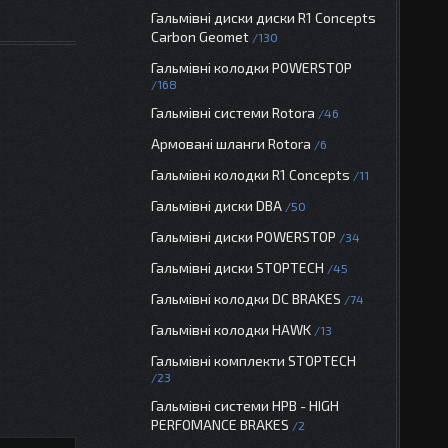
Гальмівні диски диски R1 Concepts
Carbon Geomet
130
Гальмівні колодки POWERSTOP
168
Гальмівні системи Rotora
46
Армовані шланги Rotora
6
Гальмівні колодки R1 Concepts
11
Гальмівні диски DBA
50
Гальмівні диски POWERSTOP
34
Гальмівні диски STOPTECH
45
Гальмівні колодки DC BRAKES
74
Гальмівні колодки HAWK
13
Гальмівні комплекти STOPTECH
23
Гальмівні системи HPB - HIGH
PERFOMANCE BRAKES
2