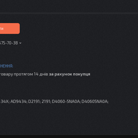
ти
575-70-38
товару протягом 14 днів
за рахунок покупця
34X; AD9434; D2191; 2191; D4060-5NA0A; D40605NA0A;