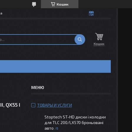
Кошик
на
Кошик
I, QX55 I
ТОВАРЫ И УСЛУГИ
Stoptech ST-HD диски і колодки
для TLC 200/LX570 броньовані
авто
6