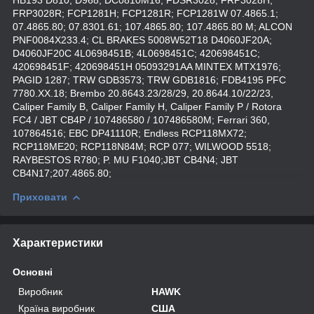
FRP3028R; FCP1281H; FCP1281R; FCP1281W 07.4865.1;
07.4865.80; 07.8301.61; 107.4865.80; 107.4865.80 M; ALCON
PNF0084X233.4; CL BRAKES 5008W52T18 D4060JF20A;
D4060JF20C 4L0698451B; 4L0698451C; 420698451C;
420698451F; 420698451H 05093291AA MINTEX MTX1976;
PAGID 1287; TRW GDB3573; TRW GDB1816; FDB4195 PFC
7780.XX.18; Brembo 20.8643.23/28/29, 20.8644.10/22/23,
Caliper Family B, Caliper Family H, Caliper Family P / Rotora
FC4 / JBT CB4P / 107486580 / 107486580M; Ferrari 360,
107864516; EBC DP41110R; Endless RCP118MX72;
RCP118ME20; RCP118N84M; RCP 077; WILWOOD 5518;
RAYBESTOS R780; P. MU F1040;JBT СВ4N4; JBT
СВ4N17;207.4865.80;
Приховати
Характеристики
Основні
Виробник
HAWK
Країна виробник
США