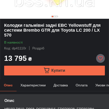
Колодки гальмівні задні EBC Yellowstuff для
системи Brembo GTR для Toyota LC 200 / LX
570
В наявності
Код: dp41110r
Роздріб
13 795
₴
Купити
Опис
Характеристики
Доставка
Оплата
Умови п
Опис
HB193 D810; D968; DC0810M16; FDSR3028; FRP3028H;