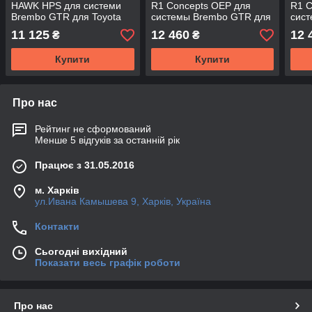
HAWK HPS для системи
R1 Concepts OEP для
R1 C
Brembo GTR для Toyota
системы Brembo GTR для
сис
LC 200 / LX 570
Toyota LC 200 / LX 570
Toyo
11 125
12 460
12 
₴
₴
Купити
Купити
Про нас
Рейтинг не сформований
Менше 5 відгуків за останній рік
Працює з 31.05.2016
м. Харків
ул.Ивана Камышева 9, Харків, Україна
Контакти
Сьогодні вихідний
Показати весь графік роботи
Про нас