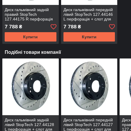
Диск гальмівний задній
Диск гальмівний передній
правий StopTech
лівий StopTech 127.44146
127.44175 R перфорація
L перфорація + слот для
+ слот для Land Cruiser
CAMRY 40, 50 , Avalon
7 788
7 788
₴
₴
PRADO 150
2010, ES350
Купити
Купити
Подібні товари компанії
Диск гальмівний задній
Диск гальмівний передній
Диск
лівий StopTech 127.44128
лівий StopTech 127.44127
прав
L перфорація + слот для
L перфорація + слот для
127.