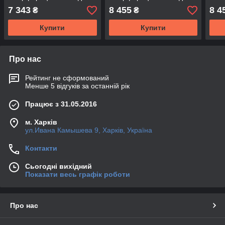
Land Cruiser PRADO 120
Land Cruiser PRADO 120
+ сл
7 343
8 455
8 4
₴
₴
PRA
Купити
Купити
Про нас
Рейтинг не сформований
Менше 5 відгуків за останній рік
Працює з 31.05.2016
м. Харків
ул.Ивана Камышева 9, Харків, Україна
Контакти
Сьогодні вихідний
Показати весь графік роботи
Про нас