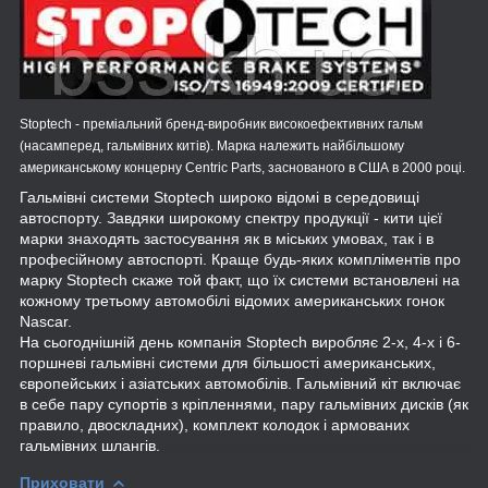
Stoptech - преміальний бренд-виробник високоефективних гальм
(насамперед, гальмівних китів). Марка належить найбільшому
американському концерну Centric Parts, заснованого в США в 2000 році.
Гальмівні системи Stoptech широко відомі в середовищі
автоспорту. Завдяки широкому спектру продукції - кити цієї
марки знаходять застосування як в міських умовах, так і в
професійному автоспорті. Краще будь-яких компліментів про
марку Stoptech скаже той факт, що їх системи встановлені на
кожному третьому автомобілі відомих американських гонок
Nascar.
На сьогоднішній день компанія Stoptech виробляє 2-х, 4-х і 6-
поршневі гальмівні системи для більшості американських,
європейських і азіатських автомобілів. Гальмівний кіт включає
в себе пару супортів з кріпленнями, пару гальмівних дисків (як
правило, двоскладних), комплект колодок і армованих
гальмівних шлангів.
Приховати