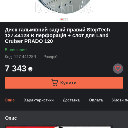
Диск гальмівний задній правий StopTech
127.44128 R перфорація + слот для Land
Cruiser PRADO 120
В наявності
Код: 127.44128R
Роздріб
7 343
₴
Купити
Опис
Характеристики
Доставка
Оплата
Умови п
Опис