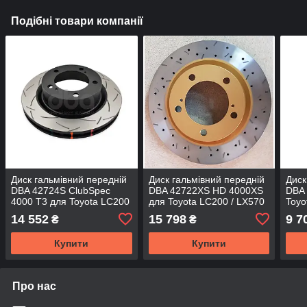
Подібні товари компанії
Диск гальмівний передній
Диск гальмівний передній
Диск
DBA 42724S ClubSpec
DBA 42722XS HD 4000XS
DBA
4000 T3 для Toyota LC200
для Toyota LC200 / LX570
Toyo
/ LX570 354мм
340мм
14 552
15 798
9 7
₴
₴
Купити
Купити
Про нас