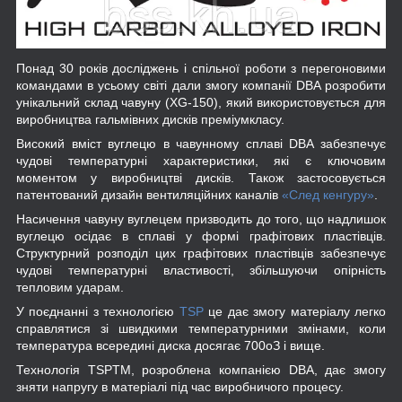
Понад 30 років досліджень і спільної роботи з перегоновими
командами в усьому світі дали змогу компанії DBA розробити
унікальний склад чавуну (XG-150), який використовується для
виробництва гальмівних дисків преміумкласу.
Високий вміст вуглецю в чавунному сплаві DBA забезпечує
чудові температурні характеристики, які є ключовим
моментом у виробництві дисків. Також застосовується
патентований дизайн вентиляційних каналів
«След кенгуру»
.
Насичення чавуну вуглецем призводить до того, що надлишок
вуглецю осідає в сплаві у формі графітових пластівців.
Структурний розподіл цих графітових пластівців забезпечує
чудові температурні властивості, збільшуючи опірність
тепловим ударам.
У поєднанні з технологією
TSP
це дає змогу матеріалу легко
справлятися зі швидкими температурними змінами, коли
температура всередині диска досягає 700
o
З і вище.
Технологія TSPTM, розроблена компанією DBA, дає змогу
зняти напругу в матеріалі під час виробничого процесу.