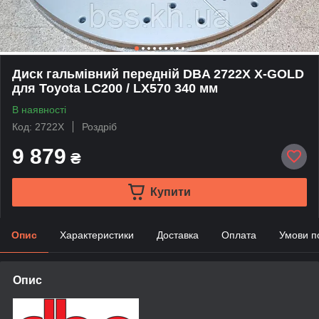
Диск гальмівний передній DBA 2722X X-GOLD
для Toyota LC200 / LX570 340 мм
В наявності
Код: 2722X
Роздріб
9 879
₴
Купити
Опис
Характеристики
Доставка
Оплата
Умови п
Опис