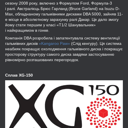
сезону 2008 року, включно з Формулом Ford, Формула-3
і ралі. Австралієць Брюс Гарланд (Bruce Garland) на Isuzu D-
Max, обладнаному гальмівними дисками DBA 5000, зайняв 11-
е місце в абсолютному зарахунку ралі Дакар. Це дало змогу
йому стати першим у класі «T1/2 Шанувальник»
і найкращимow в гонке.
Компанія DBA розробила і запатентувала систему вентиляції
гальмівних дисків
«Kangaroo Paw»
(Слід кенгуру). Ця система
неабияк покращує охолодження гальмівного диска і покращує
просторову структуру самого диска завдяки застосуванню
рівномірно розташованих перегородок.
Сплав XG-150