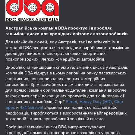
Австралійська компанія DBA проєктує і виробляє
гальмівні диски для провідних світових автовиробників.
Для мільйонів людей, як у Австралії, так і во всім світ, ім'я
компанії DBA асоціюється з провідним виробником гальмівних
дисків для широкого спектра легкових, спортивних,
повноприводних і легких комерційних автомобілів.
Виробляючи найширший спектр гальмівних дисків у Австралії,
компанія DBA лідирує в цьому регіоні на ринку пасажирських,
спортивних, повноприводних і легких комерційних
автомобілів. Крім звичайних гальмівних дисків, призначених
для прямої заміни оригінальних деталей, компанія виробляє
також кілька серій покращених продуктів для тюнінгованих і
спортивних автомобілів. Серії
Street
,
Heavy Duty (HD)
,
Club
Spec
и
4x4 Survival
вирізняються наявністю насічок і/або
перфорації, виробляються з використанням найпередовіших
технологій і мають привабливий зовнішній вигляд.
Поліпшені гальмівні диски DBA використовувалися
в рекордної кількості автоспортивних заходів на упродовж