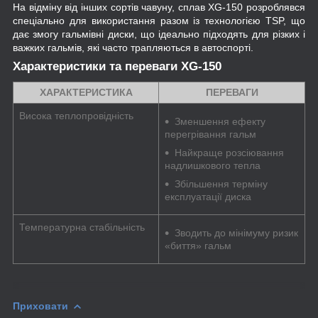
На відміну від інших сортів чавуну, сплав XG-150 розроблявся
спеціально для використання разом із технологією TSP, що
дає змогу гальмівні диски, що ідеально підходять для різких і
важких гальмів, які часто трапляються в автоспорті.
Характеристики та переваги XG-150
ХАРАКТЕРИСТИКА
ПЕРЕВАГИ
Висока теплопровідність
Зменшення ефекту
перегрівання гальм
Найкраще розсіювання
надлишкового тепла
Збільшення терміну
експлуатації диска
Температурна стабільність
Зводить до мінімуму ризик
«биття» гальм
Приховати