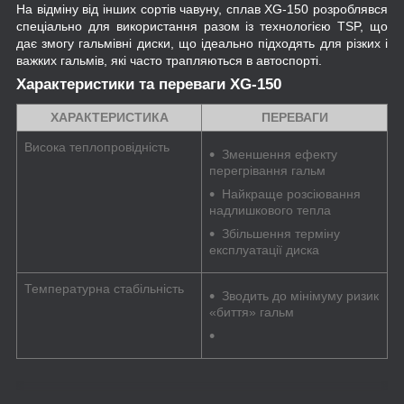
На відміну від інших сортів чавуну, сплав XG-150 розроблявся
спеціально для використання разом із технологією TSP, що
дає змогу гальмівні диски, що ідеально підходять для різких і
важких гальмів, які часто трапляються в автоспорті.
Характеристики та переваги XG-150
ХАРАКТЕРИСТИКА
ПЕРЕВАГИ
Висока теплопровідність
Зменшення ефекту
перегрівання гальм
Найкраще розсіювання
надлишкового тепла
Збільшення терміну
експлуатації диска
Температурна стабільність
Зводить до мінімуму ризик
«биття» гальм