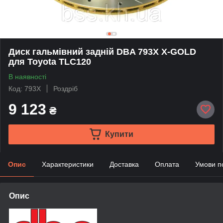
Диск гальмівний задній DBA 793X X-GOLD
для Toyota TLC120
В наявності
Код: 793X
Роздріб
9 123
₴
Купити
Опис
Характеристики
Доставка
Оплата
Умови п
Опис