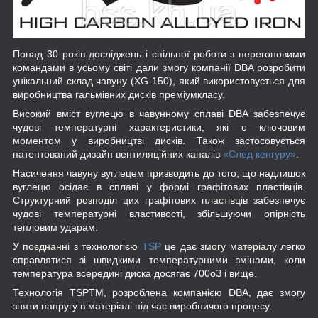
Понад 30 років досліджень і спільної роботи з перегоновими
командами в усьому світі дали змогу компанії DBA розробити
унікальний склад чавуну (XG-150), який використовується для
виробництва гальмівних дисків преміумкласу.
Високий вміст вуглецю в чавунному сплаві DBA забезпечує
чудові температурні характеристики, які є ключовим
моментом у виробництві дисків. Також застосовується
патентований дизайн вентиляційних каналів
«След кенгуру»
.
Насичення чавуну вуглецем призводить до того, що надлишок
вуглецю осідає в сплаві у формі графітових пластівців.
Структурний розподіл цих графітових пластівців забезпечує
чудові температурні властивості, збільшуючи опірність
тепловим ударам.
У поєднанні з технологією
TSP
це дає змогу матеріалу легко
справлятися зі швидкими температурними змінами, коли
температура всередині диска досягає 700
o
З і вище.
Технологія TSPTM, розроблена компанією DBA, дає змогу
зняти напругу в матеріалі під час виробничого процесу.