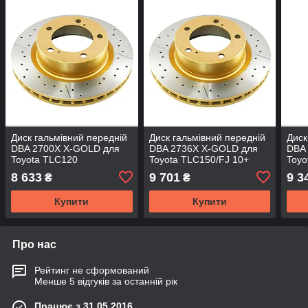
Диск гальмівний передній
Диск гальмівний передній
Диск
DBA 2700X X-GOLD для
DBA 2736X X-GOLD для
DBA
Toyota TLC120
Toyota TLC150/FJ 10+
Toyo
330/
8 633
9 701
9 3
₴
₴
Купити
Купити
Про нас
Рейтинг не сформований
Менше 5 відгуків за останній рік
Працює з 31.05.2016