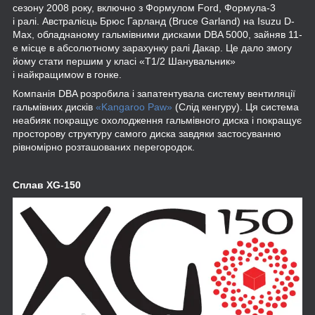
сезону 2008 року, включно з Формулом Ford, Формула-3
і ралі. Австралієць Брюс Гарланд (Bruce Garland) на Isuzu D-
Max, обладнаному гальмівними дисками DBA 5000, зайняв 11-
е місце в абсолютному зарахунку ралі Дакар. Це дало змогу
йому стати першим у класі «T1/2 Шанувальник»
і найкращимow в гонке.
Компанія DBA розробила і запатентувала систему вентиляції
гальмівних дисків
«Kangaroo Paw»
(Слід кенгуру). Ця система
неабияк покращує охолодження гальмівного диска і покращує
просторову структуру самого диска завдяки застосуванню
рівномірно розташованих перегородок.
Сплав XG-150