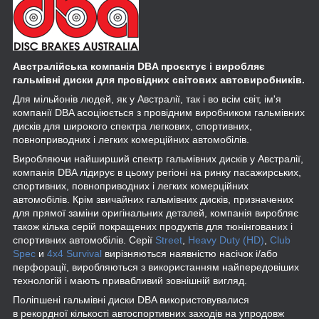
Австралійська компанія DBA проєктує і виробляє
гальмівні диски для провідних світових автовиробників.
Для мільйонів людей, як у Австралії, так і во всім світ, ім'я
компанії DBA асоціюється з провідним виробником гальмівних
дисків для широкого спектра легкових, спортивних,
повноприводних і легких комерційних автомобілів.
Виробляючи найширший спектр гальмівних дисків у Австралії,
компанія DBA лідирує в цьому регіоні на ринку пасажирських,
спортивних, повноприводних і легких комерційних
автомобілів. Крім звичайних гальмівних дисків, призначених
для прямої заміни оригінальних деталей, компанія виробляє
також кілька серій покращених продуктів для тюнінгованих і
спортивних автомобілів. Серії
Street
,
Heavy Duty (HD)
,
Club
Spec
и
4x4 Survival
вирізняються наявністю насічок і/або
перфорації, виробляються з використанням найпередовіших
технологій і мають привабливий зовнішній вигляд.
Поліпшені гальмівні диски DBA використовувалися
в рекордної кількості автоспортивних заходів на упродовж