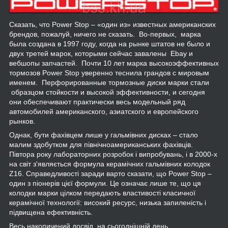
Сказать, что Power Stop – «один из» известных американских
брендов, пожалуй, ничего не сказать. Во-первых, марка
была создана в 1997 году, когда на рынке штатов не было и
двух третей марок, которыми сейчас завалены Ebay и
вебшопы запчастей. Почти 10 лет марка высокоэффективных
тормозов Power Stop уверенно теснила грандов с мировым
именем. Перфорированные тормозные диски марки стали
образцом стойкости и высокой эффективности, и сегодня
они обеспечивают практически весь модельный ряд
автомобилей американского, азиатского и европейского
рынков.
Однак, бути фахівцем лише у гальмівних дисках – стало
малим здобутком для північноамериканських фахівців.
Півтора року лабораторних розробок і випробувань, і в 2000-х
на світ з'являється формула керамічних гальмівних колодок
Z16. Справедливості заради варто сказати, що Power Stop –
один з піонерів цієї формули. Це означає лише те, що ця
колодки марки цілком передають властивості класичної
керамічної технології: високий ресурс, низька запиленість і
підвищена ефективність.
Весь накопичений досвід, на сьогоднішній день,