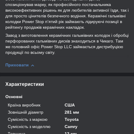
спозиціонував марку, як професійного постачальника
високоефективних рішень як для любителів активної їзди, так і
для просто цінителів безпечного водіння. Керамічні гальмівні
колодки Power Stop п'ятий рік займають лідируючі позиції в
рейтингу продажів керамічних накладок.
Завод з виготовлення керамічних гальмівних колодок і обробці
перфорованих гальмівних дисків знаходиться в Чикаго. Там
же головний офіс Power Stop LLC займається дистрибуцією
продукції по всьому світу.
Приховати
Характеристики
Основні
Країна виробник
США
Зовнішній діаметр
281 мм
Сумісність з маркою
Toyota
Сумісність з моделлю
Camry
Товщина
12 мм