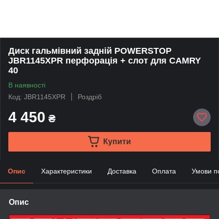
Диск гальмівний задній POWERSTOP
JBR1145XPR перфорація + слот для CAMRY
40
В наявності
Код: JBR1145XPR
Роздріб
4 450
₴
Купити
Опис
Характеристики
Доставка
Оплата
Умови п
Опис