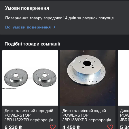
Умови повернення
Повернення товару впродовж 14 днів за рахунок покупця
Всі умови повернення
Подібні товари компанії
Диск гальмівний передній
Диск гальмівний задній
Диск
POWERSTOP
POWERSTOP
POW
JBR1152XPR перфорація
JBR1389XPR перфорація
JBR
+ слот для Lexus RX-350
+ слот для Lexus RX-350
+ сл
6 230
4 450
5 3
₴
₴
2003-2008
2008-2015
2003