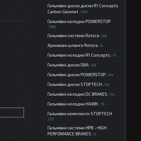
Гальмівні диски диски R1 Concepts
Carbon Geomet
130
Гальмівні колодки POWERSTOP
168
Гальмівні системи Rotora
46
Армовані шланги Rotora
6
Гальмівні колодки R1 Concepts
11
Гальмівні диски DBA
50
Гальмівні диски POWERSTOP
34
Гальмівні диски STOPTECH
45
Гальмівні колодки DC BRAKES
74
Гальмівні колодки HAWK
13
Гальмівні комплекти STOPTECH
23
Гальмівні системи HPB - HIGH
PERFOMANCE BRAKES
2