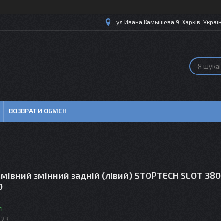
ул.Ивана Камышева 9, Харків, Украї
ВОЗВРАТ И ОБМЕН
мівний змінний задній (лівий) STOPTECH SLOT 38
0
і
123