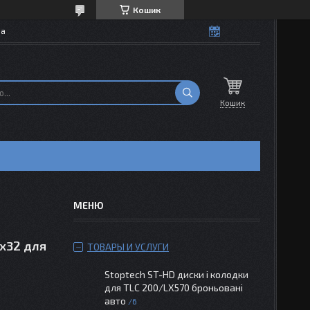
Кошик
на
Кошик
0х32 для
ТОВАРЫ И УСЛУГИ
Stoptech ST-HD диски і колодки
для TLC 200/LX570 броньовані
авто
6